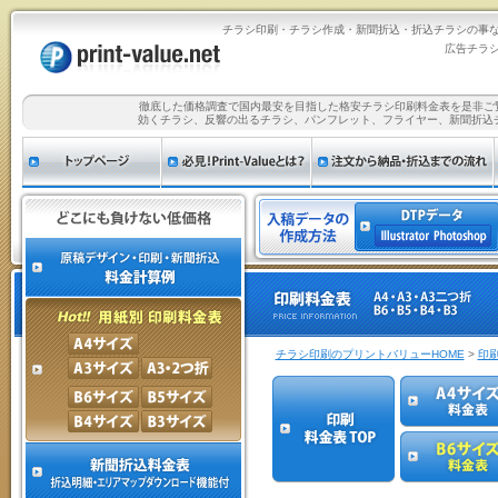
チラシ印刷・チラシ作成・新聞折込・折込チラシの事
広告チラ
徹底した価格調査で国内最安を目指した格安チラシ印刷料金表を是非ご
効くチラシ、反響の出るチラシ、パンフレット、フライヤー、新聞折込
チラシ印刷のプリントバリューHOME
>
印