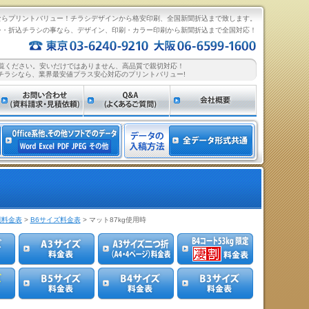
ならプリントバリュー！チラシデザインから格安印刷、全国新聞折込まで致します。
シ・折込チラシの事なら、デザイン、印刷・カラー印刷から新聞折込まで全国対応！
覧ください。安いだけではありません、高品質で親切対応！
チラシなら、業界最安値プラス安心対応のプリントバリュー!
刷料金表
>
B6サイズ料金表
> マット87kg使用時