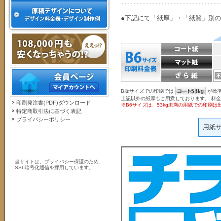
●下記にて「紙厚」・「紙質」別
B版サイズでの印刷では
が標
上記以外の紙厚もご用意しております。 料
印刷発注書(PDF)ダウンロード
※B6サイズは、53kg未満の用紙での印刷は
特定商取引法に基づく表記
プライバシーポリシー
用紙
当サイトは、プライバシー保護のため、
SSL暗号化通信を採用しています。