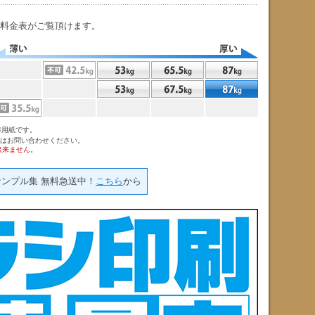
の料金表がご覧頂けます。
準用紙です。
金はお問い合わせください。
出来ません。
サンプル集 無料急送中！
こちら
から